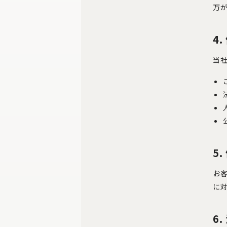
万
4
当社
5
お客
に
6