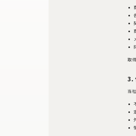
取
3
当社