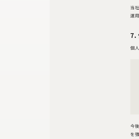
当
運
7
個
今
を