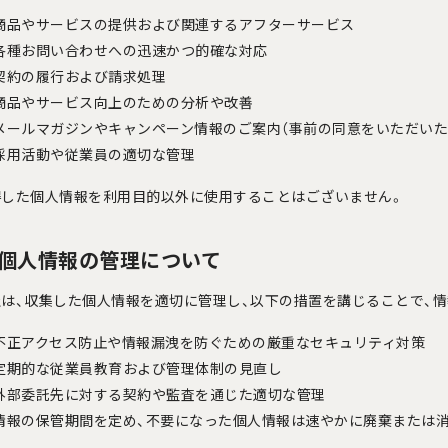
商品やサービスの提供および関連するアフターサービス
各種お問い合わせへの迅速かつ的確な対応
契約の履行および請求処理
商品やサービス向上のための分析や改善
メールマガジンやキャンペーン情報のご案内（事前の同意をいただいた
採用活動や従業員の適切な管理
得した個人情報を利用目的以外に使用することはございません。
. 個人情報の管理について
は、収集した個人情報を適切に管理し、以下の措置を講じることで、情
不正アクセス防止や情報漏洩を防ぐための厳重なセキュリティ対策
定期的な従業員教育および管理体制の見直し
外部委託先に対する契約や監査を通じた適切な管理
情報の保管期間を定め、不要になった個人情報は速やかに廃棄または